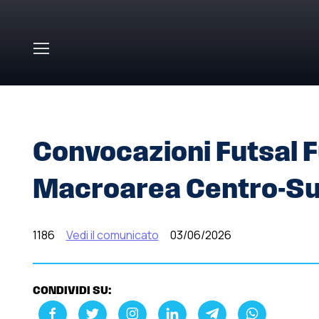
Skip to main content
HOME
»
COMUNICATI STAMPA
»
CONVOCAZIONI FUTSA
Convocazioni Futsal 
Macroarea Centro-S
1186
Vedi il comunicato
03/06/2026
CONDIVIDI SU: