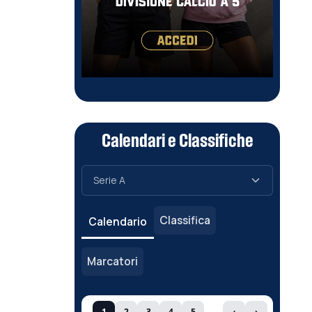
Calendari e Classifiche
Classifica
Calendario
Marcatori
1
2
3
4
5
‹
›