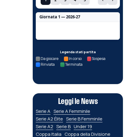
Giornata 1 — 2026-27
Nessun dato per questa giornata.
Legenda stati partita
Da giocare
In corso
Sospesa
Rinviata
Terminata
Leggi le News
Serie A
Serie A Femminile
Serie A2 Élite
Serie B Femminile
Serie A2
Serie B
Under 19
Coppa Italia
Coppa della Divisione