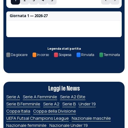
Giornata 1 — 2026-27
Nessun dato per questa giornata.
Legenda stati partita
Da giocare
In corso
Sospesa
Rinviata
Terminata
Leggi le News
Serie A
Serie A Femminile
Serie A2 Élite
Serie B Femminile
Serie A2
Serie B
Under 19
Coppa Italia
Coppa della Divisione
UEFA Futsal Champions League
Nazionale maschile
Nazionale femminile
Nazionale Under 19