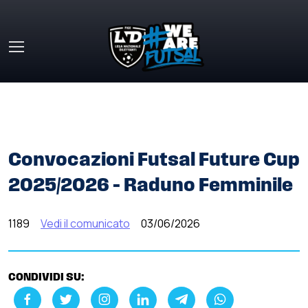
Skip to main content
HOME
»
COMUNICATI STAMPA
»
CONVOCAZIONI FUTSAL
FUTURE CUP 2025/2026 – RADUNO FEMMINILE
Convocazioni Futsal Future Cup
2025/2026 – Raduno Femminile
1189
Vedi il comunicato
03/06/2026
CONDIVIDI SU: