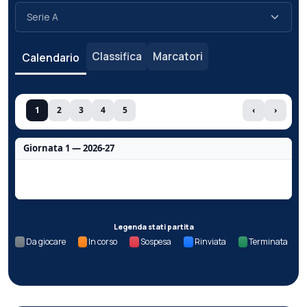
Classifica
Marcatori
Calendario
1
2
3
4
5
‹
›
Giornata 1 — 2026-27
Nessun dato per questa giornata.
Legenda stati partita
Da giocare
In corso
Sospesa
Rinviata
Terminata