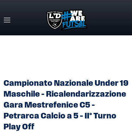
Skip to main content
HOME
»
COMUNICATI STAMPA
»
CAMPIONATO NAZIONALE
UNDER 19 MASCHILE – RICALENDARIZZAZIONE GARA
MESTREFENICE C5 – PETRARCA CALCIO A 5 – II° TURNO
PLAY OFF
Campionato Nazionale Under 19
Maschile – Ricalendarizzazione
Gara Mestrefenice C5 –
Petrarca Calcio a 5 – II° Turno
Play Off