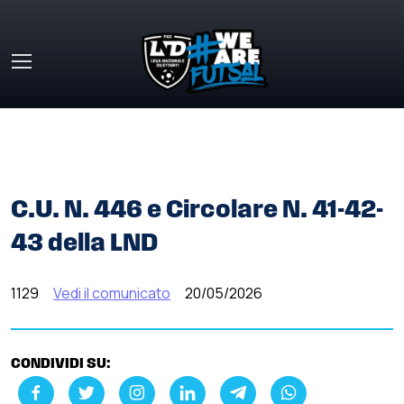
Skip to main content
HOME
»
COMUNICATI STAMPA
»
C.U. N. 446 E CIRCOLARE
N. 41-42-43 DELLA LND
C.U. N. 446 e Circolare N. 41-42-
43 della LND
1129
Vedi il comunicato
20/05/2026
CONDIVIDI SU: