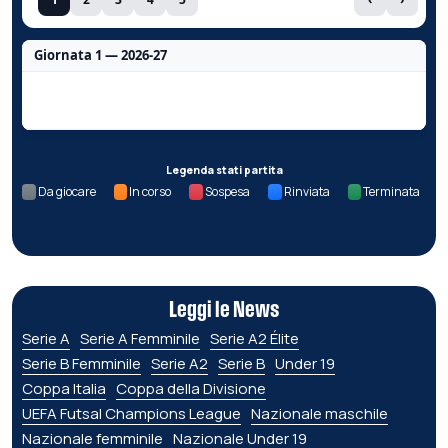
Giornata 1 — 2026-27
Nessun dato per questa giornata.
Legenda stati partita
Da giocare
In corso
Sospesa
Rinviata
Terminata
Leggi le News
Serie A
Serie A Femminile
Serie A2 Élite
Serie B Femminile
Serie A2
Serie B
Under 19
Coppa Italia
Coppa della Divisione
UEFA Futsal Champions League
Nazionale maschile
Nazionale femminile
Nazionale Under 19