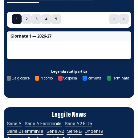
1
2
3
4
5
‹
›
Giornata 1 — 2026-27
Nessun dato per questa giornata.
Legenda stati partita
Da giocare
In corso
Sospesa
Rinviata
Terminata
Leggi le News
Serie A
Serie A Femminile
Serie A2 Élite
Serie B Femminile
Serie A2
Serie B
Under 19