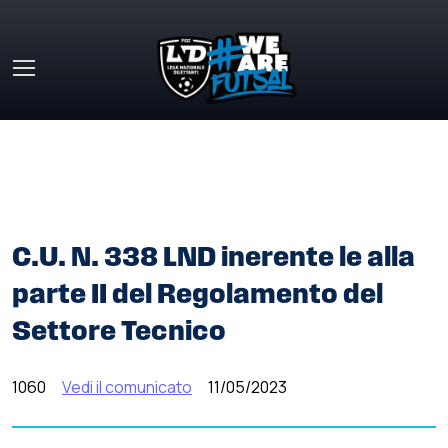
Skip to main content
HOME
»
COMUNICATI STAMPA
»
C.U. N. 338 LND INERENTE
LE ALLA PARTE II DEL REGOLAMENTO DEL SETTORE
TECNICO
C.U. N. 338 LND inerente le alla
parte II del Regolamento del
Settore Tecnico
1060
Vedi il comunicato
11/05/2023