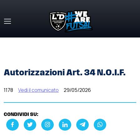
Skip to main content
HOME
»
COMUNICATI STAMPA
»
AUTORIZZAZIONI ART. 34
N.O.I.F.
Autorizzazioni Art. 34 N.O.I.F.
1178
Vedi il comunicato
29/05/2026
CONDIVIDI SU: