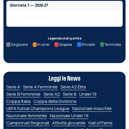
Giornata 1 — 2026-27
Nessun dato per questa giornata.
Legenda stati partita
Da giocare
In corso
Sospesa
Rinviata
Terminata
Leggi le News
Serie A
Serie A Femminile
Serie A2 Élite
Serie B Femminile
Serie A2
Serie B
Under 19
Coppa Italia
Coppa della Divisione
UEFA Futsal Champions League
Nazionale maschile
Nazionale femminile
Nazionale Under 19
Campionati Regionali
Attività giovanile
Hall of Fame