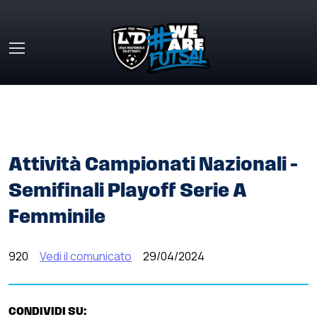
Skip to main content
HOME
»
COMUNICATI STAMPA
»
ATTIVITÀ CAMPIONATI
NAZIONALI – SEMIFINALI PLAYOFF SERIE A FEMMINILE
Attività Campionati Nazionali –
Semifinali Playoff Serie A
Femminile
920
Vedi il comunicato
29/04/2024
CONDIVIDI SU: