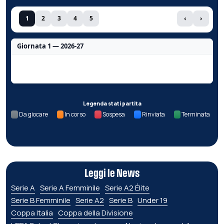
1
2
3
4
5
‹
›
Giornata 1 — 2026-27
Nessun dato per questa giornata.
Legenda stati partita
Da giocare
In corso
Sospesa
Rinviata
Terminata
Leggi le News
Serie A
Serie A Femminile
Serie A2 Élite
Serie B Femminile
Serie A2
Serie B
Under 19
Coppa Italia
Coppa della Divisione