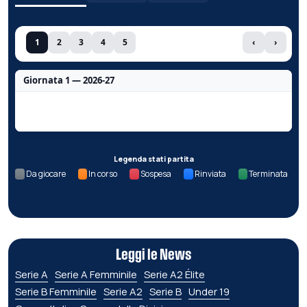
1
2
3
4
5
‹
›
Giornata 1 — 2026-27
Nessun dato per questa giornata.
Legenda stati partita
Da giocare
In corso
Sospesa
Rinviata
Terminata
Leggi le News
Serie A
Serie A Femminile
Serie A2 Élite
Serie B Femminile
Serie A2
Serie B
Under 19