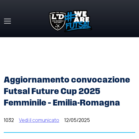
Skip to main content
HOME
»
COMUNICATI STAMPA
»
AGGIORNAMENTO
CONVOCAZIONE FUTSAL FUTURE CUP 2025 FEMMINILE –
EMILIA-ROMAGNA
Aggiornamento convocazione
Futsal Future Cup 2025
Femminile – Emilia-Romagna
1032
Vedi il comunicato
12/05/2025