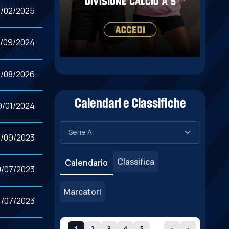
7/02/2025
7/09/2024
7/08/2026
Calendari e Classifiche
9/01/2024
8/09/2023
Classifica
Calendario
0/07/2023
Marcatori
1/07/2023
1
2
3
4
5
‹
›