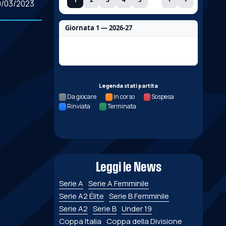
0/03/2023
Giornata 1 — 2026-27
Nessun dato per questa giornata.
Legenda stati partita
Da giocare
In corso
Sospesa
Rinviata
Terminata
Leggi le News
Serie A
Serie A Femminile
Serie A2 Élite
Serie B Femminile
Serie A2
Serie B
Under 19
Coppa Italia
Coppa della Divisione