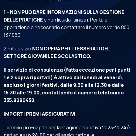
1 –
NON PUÒ DARE INFORMAZIONI SULLA GESTIONE
DELLE PRATICHE
e non liquida i sinistri. Per tale
operazione è necessario contattare il numero verde 800
137 060;
2 – il servizio
NON OPERA PER I TESSERATI DEL
SETTORE GIOVANILE E SCOLASTICO.
Il servizio di consulenza (fatta eccezione per i punti
1 e 2 sopra riportati) è attivo dal lunedì al venerdì,
escluso i giorni festivi, dalle 9.30 alle 12.30 e dalle
15.30 alle 19.00, contattando il numero telefonico
335.8280450
.
IMPORTI PREMI ASSICURATIVI
Il premio pro-capite per la stagione sportiva 2023-2024 è
pari ad
euro 24,00
per gli assicurati delle