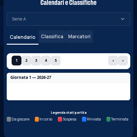
Calendari e Classifiche
Classifica
Marcatori
Calendario
1
2
3
4
5
‹
›
Giornata 1 — 2026-27
Nessun dato per questa giornata.
Legenda stati partita
Da giocare
In corso
Sospesa
Rinviata
Terminata