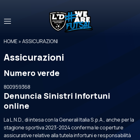
Skip to main content
HOME
»
ASSICURAZIONI
Assicurazioni
Numero verde
800959368
Denuncia Sinistri Infortuni
online
La L.N.D., di intesa con la Generali Italia S.p.A., anche per la
stagione sportiva 2023-2024 conferma le coperture
assicurative relative alla tutela infortuni e responsabilità