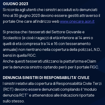
GIUGNO 2023
Si ricorda agli utenti che i sinistri accaduti e/o denunciati
fino al 30 giugno 2023 devono essere gestiti attraverso il
portale One care all’indirizzo web
www.onecare.aon.it
Si precisa che i tesserati del Settore Giovanile e
Scolastico (e cioè i ragazzi di età inferiore ai 14 anni o
quelli di età compresa tra 14 e 16 con tesseramento
annuale) non rientrano nella copertura della polizza L.N.D.,
bensì in quella FIGC.
Anche questi tesserati utilizzano la piattaforma eClaim
per la denuncia sinistro optando però per il portale FIGC.
DENUNCIA SINISTRI DI RESPONSABILITA’ CIVILE
I sinistri relativi alla copertura di Responsabilità Civile Terzi
(RCT) devono essere denunciati compilando il “modulo
denuncia RCT” e attenendosi alle indicazioni riportate
sullo stesso.