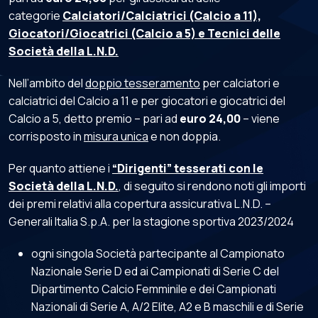
categorie
Calciatori/Calciatrici (Calcio a 11),
Giocatori/Giocatrici (Calcio a 5) e Tecnici delle
Società della L.N.D.
Nell’ambito del
doppio tesseramento
per calciatori e
calciatrici del Calcio a 11 e per giocatori e giocatrici del
Calcio a 5, detto premio – pari ad
euro 24,00
– viene
corrisposto in
misura unica
e non doppia.
Per quanto attiene i
“Dirigenti” tesserati con le
Società della L.N.D.
, di seguito si rendono noti gli importi
dei premi relativi alla copertura assicurativa L.N.D. –
Generali Italia S.p.A. per la stagione sportiva 2023/2024
ogni singola Società partecipante al Campionato
Nazionale Serie D ed ai Campionati di Serie C del
Dipartimento Calcio Femminile e dei Campionati
Nazionali di Serie A, A/2 Elite, A2 e B maschili e di Serie