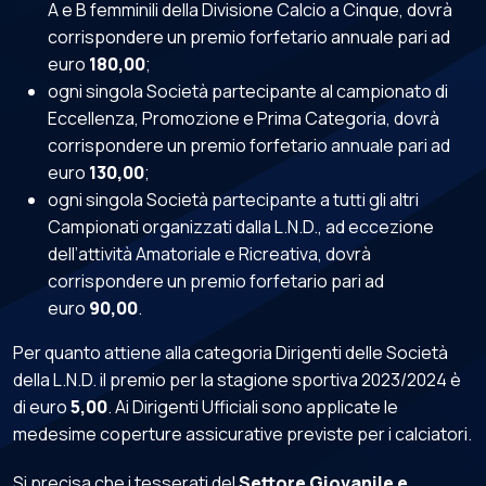
A e B femminili della Divisione Calcio a Cinque, dovrà
corrispondere un premio forfetario annuale pari ad
euro
180,00
;
ogni singola Società partecipante al campionato di
Eccellenza, Promozione e Prima Categoria, dovrà
corrispondere un premio forfetario annuale pari ad
euro
130,00
;
ogni singola Società partecipante a tutti gli altri
Campionati organizzati dalla L.N.D., ad eccezione
dell’attività Amatoriale e Ricreativa, dovrà
corrispondere un premio forfetario pari ad
euro
90,00
.
Per quanto attiene alla categoria Dirigenti delle Società
della L.N.D. il premio per la stagione sportiva 2023/2024 è
di euro
5,00
. Ai Dirigenti Ufficiali sono applicate le
medesime coperture assicurative previste per i calciatori.
Si precisa che i tesserati del
Settore Giovanile e