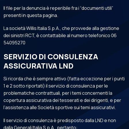
Il file per la denuncia è reperibile fra i “documenti utili”
presenti in questa pagina.
La società Willis Italia S.p.A., che provvede alla gestione
dei sinistri RCT, è contattabile al numero telefonico 06
54095270
SERVIZIO DI CONSULENZA
ASSICURATIVA LND
Si ricorda che è sempre attivo (fatta eccezione per i punti
1 e 2 sotto riportati) il servizio di consulenza per le
problematiche contrattuali, per i temi concernenti la
copertura assicurativa dei tesserati e dei dirigenti, e per
l’assistenza alle Società sportive sui temi assicurativi.
Il servizio di consulenza è predisposto dalla LND e non
dalla Generali Italia S.p.A., pertanto: