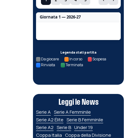
Giornata 1 — 2026-27
Nessun dato per questa giornata.
Legenda stati partita
Da giocare
In corso
Sospesa
Rinviata
Terminata
Leggi le News
Serie A
Serie A Femminile
Serie A2 Élite
Serie B Femminile
Serie A2
Serie B
Under 19
Coppa Italia
Coppa della Divisione