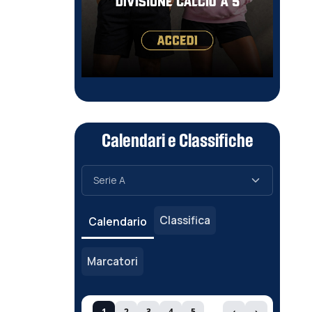
Calendari e Classifiche
Classifica
Calendario
Marcatori
1
2
3
4
5
‹
›