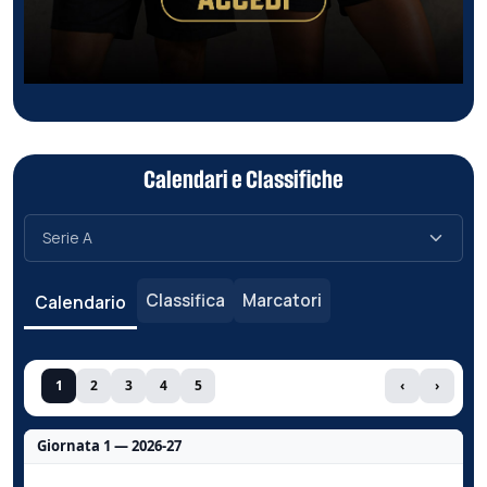
Calendari e Classifiche
Classifica
Marcatori
Calendario
1
2
3
4
5
‹
›
Giornata 1 — 2026-27
Nessun dato per questa giornata.