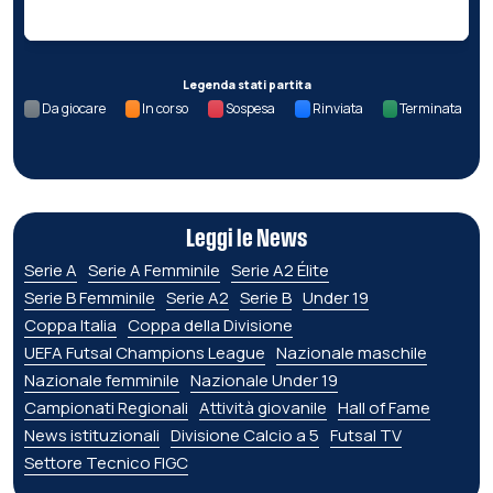
Legenda stati partita
Da giocare
In corso
Sospesa
Rinviata
Terminata
Leggi le News
Serie A
Serie A Femminile
Serie A2 Élite
Serie B Femminile
Serie A2
Serie B
Under 19
Coppa Italia
Coppa della Divisione
UEFA Futsal Champions League
Nazionale maschile
Nazionale femminile
Nazionale Under 19
Campionati Regionali
Attività giovanile
Hall of Fame
News istituzionali
Divisione Calcio a 5
Futsal TV
Settore Tecnico FIGC