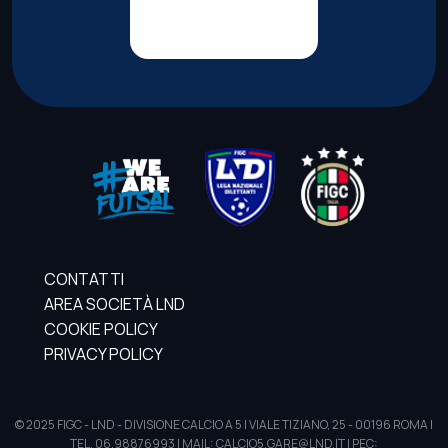
CONTATTI
AREA SOCIETÀ LND
COOKIE POLICY
PRIVACY POLICY
© 2025 FIGC - LND - DIVISIONE CALCIO A 5 | VIALE TIZIANO, 25 - 00196 ROMA |
TEL. 06.98876993 | MAIL: CALCIO5.GARE@LND.IT | PEC: