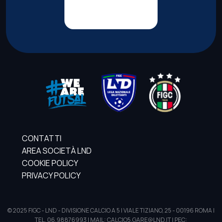
CONTATTI
AREA SOCIETÀ LND
COOKIE POLICY
PRIVACY POLICY
© 2025 FIGC - LND - DIVISIONE CALCIO A 5 | VIALE TIZIANO, 25 - 00196 ROMA |
TEL. 06.98876993 | MAIL: CALCIO5.GARE@LND.IT | PEC: