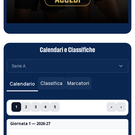
Calendari e Classifiche
Classifica
Marcatori
Calendario
1
2
3
4
5
‹
›
Giornata 1 — 2026-27
Nessun dato per questa giornata.