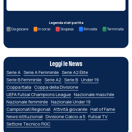
Legenda stati partita
Da giocare
In corso
Sospesa
Rinviata
Terminata
Leggi le News
Serie A
Serie A Femminile
Serie A2 Élite
Serie B Femminile
Serie A2
Serie B
Under 19
Coppa Italia
Coppa della Divisione
UEFA Futsal Champions League
Nazionale maschile
Nazionale femminile
Nazionale Under 19
Campionati Regionali
Attività giovanile
Hall of Fame
News istituzionali
Divisione Calcio a 5
Futsal TV
Settore Tecnico FIGC