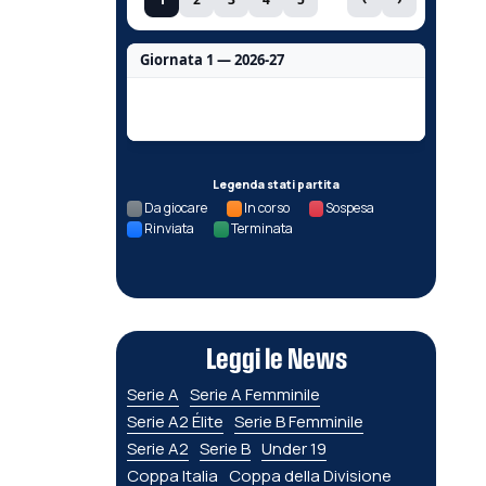
Giornata 1 — 2026-27
Nessun dato per questa giornata.
Legenda stati partita
Da giocare
In corso
Sospesa
Rinviata
Terminata
Leggi le News
Serie A
Serie A Femminile
Serie A2 Élite
Serie B Femminile
Serie A2
Serie B
Under 19
Coppa Italia
Coppa della Divisione