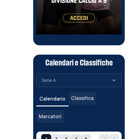
Calendari e Classifiche
Classifica
Calendario
Marcatori
1
2
3
4
5
‹
›