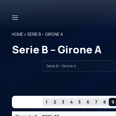
Skip to main content
HOME
»
SERIE B – GIRONE A
Serie B – Girone A
GIORNATE
1
2
3
4
5
6
7
8
9