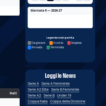
Giornata 9 — 2026-27
Nessun dato per questa giornata.
Legenda stati partita
Da giocare
In corso
Sospesa
Rinviata
Terminata
Leggi le News
Serie A
Serie A Femminile
Serie A2 Élite
Serie B Femminile
Reti
Serie A2
Serie B
Under 19
Coppa Italia
Coppa della Divisione