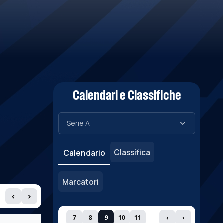
Calendari e Classifiche
Classifica
Calendario
Marcatori
‹
›
7
8
9
10
11
‹
›