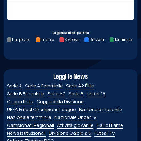
Nessun dato per questa giornata.
Legenda stati partita
Da giocare
In corso
Sospesa
Rinviata
Terminata
Leggi le News
Serie A
Serie A Femminile
Serie A2 Élite
Serie B Femminile
Serie A2
Serie B
Under 19
Coppa Italia
Coppa della Divisione
UEFA Futsal Champions League
Nazionale maschile
Nazionale femminile
Nazionale Under 19
Campionati Regionali
Attività giovanile
Hall of Fame
News istituzionali
Divisione Calcio a 5
Futsal TV
Settore Tecnico FIGC