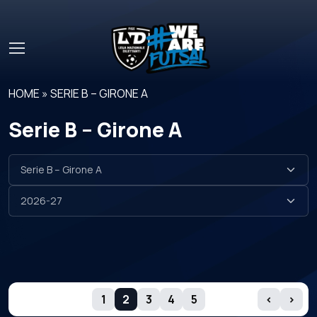
Skip to main content
HOME
»
SERIE B – GIRONE A
Serie B – Girone A
GIORNATE
1
2
3
4
5
‹
›