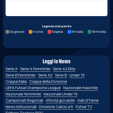
Nessun dato per questa giornata.
Legenda stati partita
Da giocare
In corso
Sospesa
Rinviata
Terminata
Leggi le News
Serie A
Serie A Femminile
Serie A2 Élite
Serie B Femminile
Serie A2
Serie B
Under 19
Coppa Italia
Coppa della Divisione
UEFA Futsal Champions League
Nazionale maschile
Nazionale femminile
Nazionale Under 19
Campionati Regionali
Attività giovanile
Hall of Fame
News istituzionali
Divisione Calcio a 5
Futsal TV
Settore Tecnico FIGC