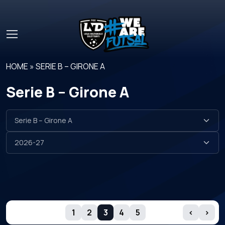
Skip to main content
HOME
»
SERIE B – GIRONE A
Serie B – Girone A
GIORNATE
1
2
3
4
5
‹
›