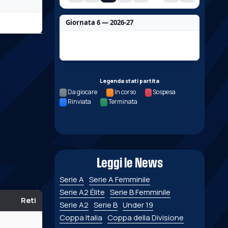
Giornata 6 — 2026-27
Nessun dato per questa giornata.
Legenda stati partita
Da giocare
In corso
Sospesa
Rinviata
Terminata
Leggi le News
Serie A
Serie A Femminile
Serie A2 Élite
Serie B Femminile
Reti
Serie A2
Serie B
Under 19
Coppa Italia
Coppa della Divisione