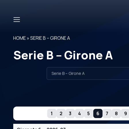
Skip to main content
HOME
»
SERIE B – GIRONE A
Serie B – Girone A
GIORNATE
1
2
3
4
5
6
7
8
9