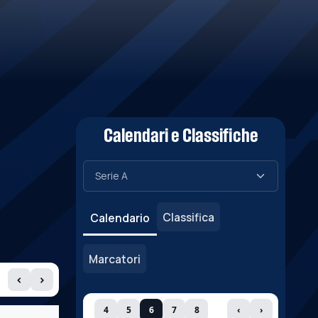
Calendari e Classifiche
Classifica
Calendario
Marcatori
‹
›
4
5
6
7
8
‹
›