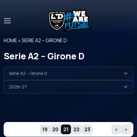
Skip to main content
HOME
»
SERIE A2 – GIRONE D
Serie A2 – Girone D
GIORNATE
19
20
21
22
23
‹
›