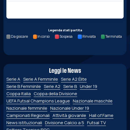
Nessun dato per questa giornata.
Legenda stati partita
Da giocare
In corso
Sospesa
Rinviata
Terminata
Leggi le News
Serie A
Serie A Femminile
Serie A2 Élite
Serie B Femminile
Serie A2
Serie B
Under 19
Coppa Italia
Coppa della Divisione
UEFA Futsal Champions League
Nazionale maschile
Nazionale femminile
Nazionale Under 19
Campionati Regionali
Attività giovanile
Hall of Fame
News istituzionali
Divisione Calcio a 5
Futsal TV
Settore Tecnico FIGC