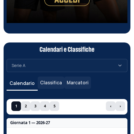
Calendari e Classifiche
Classifica
Marcatori
Calendario
1
2
3
4
5
‹
›
Giornata 1 — 2026-27
Nessun dato per questa giornata.