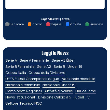
Legenda stati partita
Da giocare
In corso
Sospesa
Rinviata
Terminata
Leggi le News
Serie A
Serie A Femminile
Serie A2 Élite
Serie B Femminile
Serie A2
Serie B
Under 19
Coppa Italia
Coppa della Divisione
UEFA Futsal Champions League
Nazionale maschile
Nazionale femminile
Nazionale Under 19
Campionati Regionali
Attività giovanile
Hall of Fame
News istituzionali
Divisione Calcio a 5
Futsal TV
Settore Tecnico FIGC