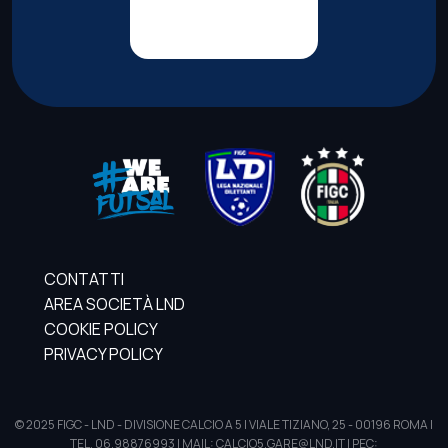
CONTATTI
AREA SOCIETÀ LND
COOKIE POLICY
PRIVACY POLICY
© 2025 FIGC - LND - DIVISIONE CALCIO A 5 | VIALE TIZIANO, 25 - 00196 ROMA |
TEL. 06.98876993 | MAIL: CALCIO5.GARE@LND.IT | PEC: