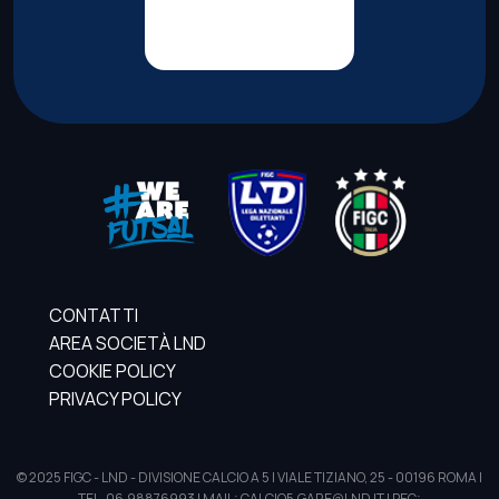
CONTATTI
AREA SOCIETÀ LND
COOKIE POLICY
PRIVACY POLICY
© 2025 FIGC - LND - DIVISIONE CALCIO A 5 | VIALE TIZIANO, 25 - 00196 ROMA |
TEL. 06.98876993 | MAIL: CALCIO5.GARE@LND.IT | PEC: