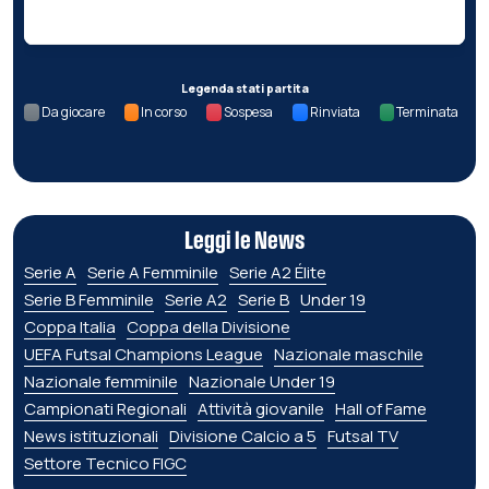
Nessun dato per questa giornata.
Legenda stati partita
Da giocare
In corso
Sospesa
Rinviata
Terminata
Leggi le News
Serie A
Serie A Femminile
Serie A2 Élite
Serie B Femminile
Serie A2
Serie B
Under 19
Coppa Italia
Coppa della Divisione
UEFA Futsal Champions League
Nazionale maschile
Nazionale femminile
Nazionale Under 19
Campionati Regionali
Attività giovanile
Hall of Fame
News istituzionali
Divisione Calcio a 5
Futsal TV
Settore Tecnico FIGC