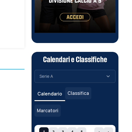
Calendari e Classifiche
Classifica
Calendario
Marcatori
1
2
3
4
5
‹
›