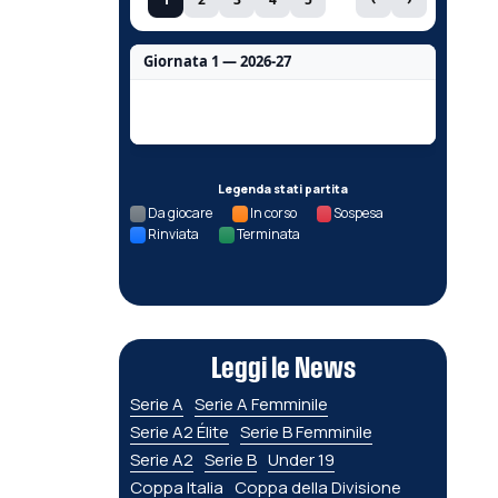
Giornata 1 — 2026-27
Nessun dato per questa giornata.
Legenda stati partita
Da giocare
In corso
Sospesa
Rinviata
Terminata
Leggi le News
Serie A
Serie A Femminile
Serie A2 Élite
Serie B Femminile
Serie A2
Serie B
Under 19
Coppa Italia
Coppa della Divisione