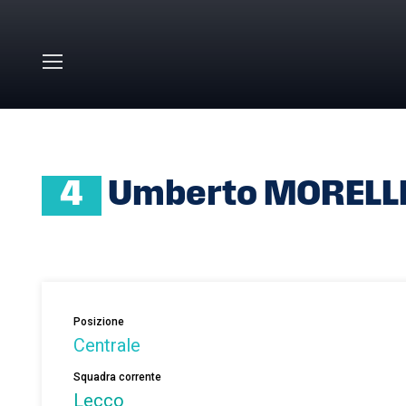
Skip to main content
HOME
»
UMBERTO MORELLI
4
Umberto MORELL
Posizione
Centrale
Squadra corrente
Lecco