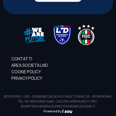
CONTATTI
AREA SOCIETÀ LND
COOKIE POLICY
PRIVACY POLICY
© 2025 FIGC - LND - DIVISIONE CALCIO A 5 | VIALE TIZIANO, 25 - 00196 ROMA |
TEL. 06.98876993 | MAIL: CALCIO5.GARE@LND.IT | PEC:
SEGRETERIAGENERALE@PEC.DIVISIONECALCIOA5.IT
Powered by