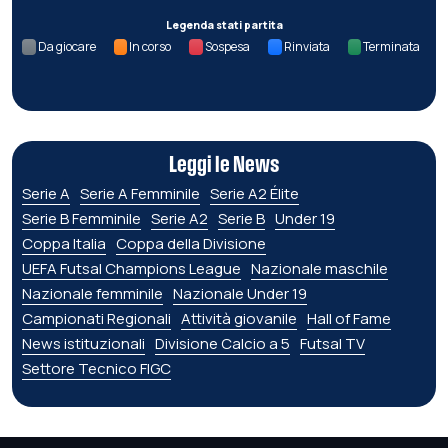
Legenda stati partita
Da giocare
In corso
Sospesa
Rinviata
Terminata
Leggi le News
Serie A
Serie A Femminile
Serie A2 Élite
Serie B Femminile
Serie A2
Serie B
Under 19
Coppa Italia
Coppa della Divisione
UEFA Futsal Champions League
Nazionale maschile
Nazionale femminile
Nazionale Under 19
Campionati Regionali
Attività giovanile
Hall of Fame
News istituzionali
Divisione Calcio a 5
Futsal TV
Settore Tecnico FIGC