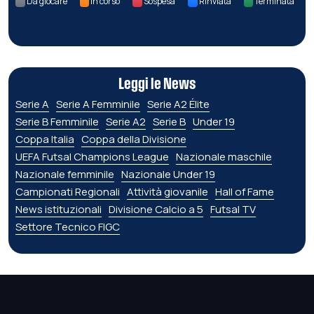
Da giocare
In corso
Sospesa
Rinviata
Terminata
Leggi le News
Serie A
Serie A Femminile
Serie A2 Élite
Serie B Femminile
Serie A2
Serie B
Under 19
Coppa Italia
Coppa della Divisione
UEFA Futsal Champions League
Nazionale maschile
Nazionale femminile
Nazionale Under 19
Campionati Regionali
Attività giovanile
Hall of Fame
News istituzionali
Divisione Calcio a 5
Futsal TV
Settore Tecnico FIGC