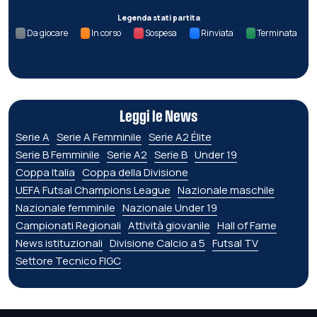
Legenda stati partita
Da giocare
In corso
Sospesa
Rinviata
Terminata
Leggi le News
Serie A
Serie A Femminile
Serie A2 Élite
Serie B Femminile
Serie A2
Serie B
Under 19
Coppa Italia
Coppa della Divisione
UEFA Futsal Champions League
Nazionale maschile
Nazionale femminile
Nazionale Under 19
Campionati Regionali
Attività giovanile
Hall of Fame
News istituzionali
Divisione Calcio a 5
Futsal TV
Settore Tecnico FIGC