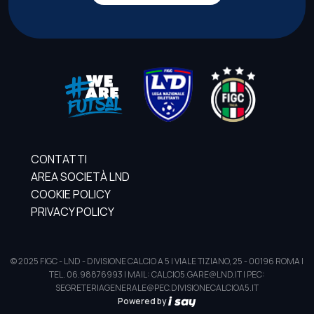
CONTATTI
AREA SOCIETÀ LND
COOKIE POLICY
PRIVACY POLICY
© 2025 FIGC - LND - DIVISIONE CALCIO A 5 | VIALE TIZIANO, 25 - 00196 ROMA |
TEL. 06.98876993 | MAIL: CALCIO5.GARE@LND.IT | PEC:
SEGRETERIAGENERALE@PEC.DIVISIONECALCIOA5.IT
Powered by