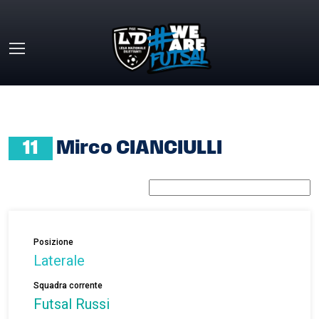
Skip to main content
HOME
»
MIRCO CIANCIULLI
11
Mirco CIANCIULLI
Posizione
Laterale
Squadra corrente
Futsal Russi