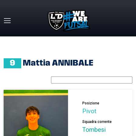
Skip to main content
HOME
»
MATTIA ANNIBALE
9
Mattia ANNIBALE
Posizione
Pivot
Squadra corrente
Tombesi