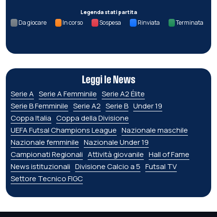
Legenda stati partita
Da giocare
In corso
Sospesa
Rinviata
Terminata
Leggi le News
Serie A
Serie A Femminile
Serie A2 Élite
Serie B Femminile
Serie A2
Serie B
Under 19
Coppa Italia
Coppa della Divisione
UEFA Futsal Champions League
Nazionale maschile
Nazionale femminile
Nazionale Under 19
Campionati Regionali
Attività giovanile
Hall of Fame
News istituzionali
Divisione Calcio a 5
Futsal TV
Settore Tecnico FIGC