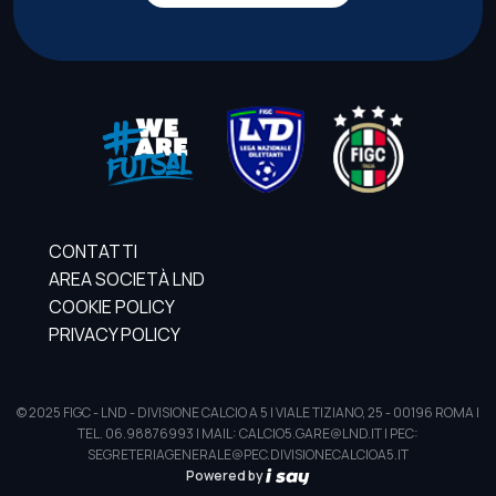
CONTATTI
AREA SOCIETÀ LND
COOKIE POLICY
PRIVACY POLICY
© 2025 FIGC - LND - DIVISIONE CALCIO A 5 | VIALE TIZIANO, 25 - 00196 ROMA |
TEL. 06.98876993 | MAIL: CALCIO5.GARE@LND.IT | PEC:
SEGRETERIAGENERALE@PEC.DIVISIONECALCIOA5.IT
Powered by