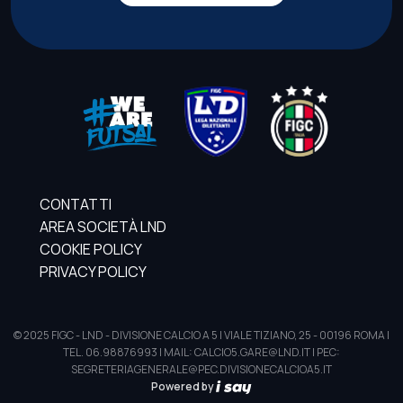
CONTATTI
AREA SOCIETÀ LND
COOKIE POLICY
PRIVACY POLICY
© 2025 FIGC - LND - DIVISIONE CALCIO A 5 | VIALE TIZIANO, 25 - 00196 ROMA |
TEL. 06.98876993 | MAIL: CALCIO5.GARE@LND.IT | PEC:
SEGRETERIAGENERALE@PEC.DIVISIONECALCIOA5.IT
Powered by