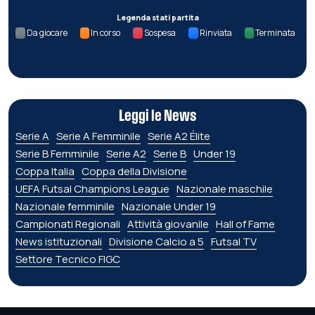
Legenda stati partita
Da giocare
In corso
Sospesa
Rinviata
Terminata
Leggi le News
Serie A
Serie A Femminile
Serie A2 Élite
Serie B Femminile
Serie A2
Serie B
Under 19
Coppa Italia
Coppa della Divisione
UEFA Futsal Champions League
Nazionale maschile
Nazionale femminile
Nazionale Under 19
Campionati Regionali
Attività giovanile
Hall of Fame
News istituzionali
Divisione Calcio a 5
Futsal TV
Settore Tecnico FIGC