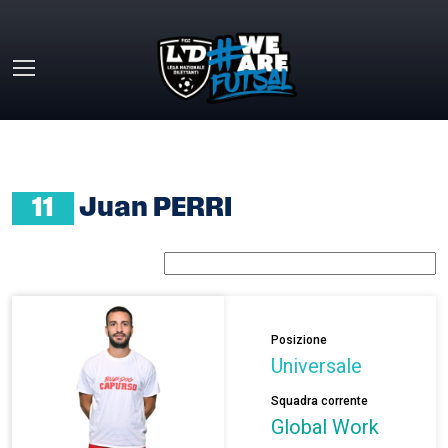
Skip to main content
HOME
»
JUAN PERRI
11
Juan PERRI
Posizione
Universale
Squadra corrente
Global Work