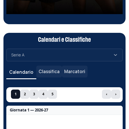
Calendari e Classifiche
Classifica
Marcatori
Calendario
1
2
3
4
5
‹
›
Giornata 1 — 2026-27
Nessun dato per questa giornata.