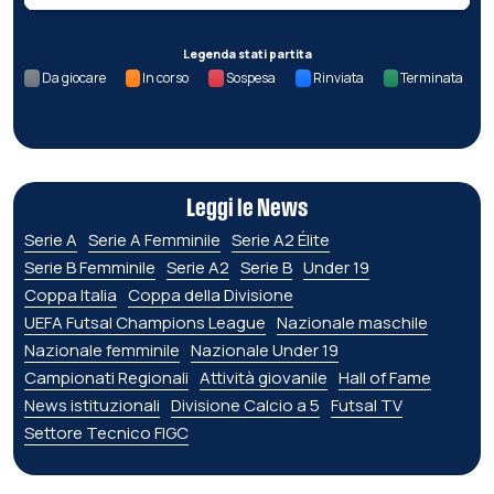
Legenda stati partita
Da giocare
In corso
Sospesa
Rinviata
Terminata
Leggi le News
Serie A
Serie A Femminile
Serie A2 Élite
Serie B Femminile
Serie A2
Serie B
Under 19
Coppa Italia
Coppa della Divisione
UEFA Futsal Champions League
Nazionale maschile
Nazionale femminile
Nazionale Under 19
Campionati Regionali
Attività giovanile
Hall of Fame
News istituzionali
Divisione Calcio a 5
Futsal TV
Settore Tecnico FIGC