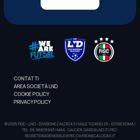
CONTATTI
AREA SOCIETÀ LND
COOKIE POLICY
PRIVACY POLICY
© 2025 FIGC - LND - DIVISIONE CALCIO A 5 | VIALE TIZIANO, 25 - 00196 ROMA |
TEL. 06.98876993 | MAIL: CALCIO5.GARE@LND.IT | PEC:
SEGRETERIAGENERALE@PEC.DIVISIONECALCIOA5.IT