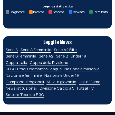
Legenda stati partita
Da giocare
In corso
Sospesa
Rinviata
Terminata
Leggi le News
Serie A
Serie A Femminile
Serie A2 Élite
Serie B Femminile
Serie A2
Serie B
Under 19
Coppa Italia
Coppa della Divisione
UEFA Futsal Champions League
Nazionale maschile
Nazionale femminile
Nazionale Under 19
Campionati Regionali
Attività giovanile
Hall of Fame
News istituzionali
Divisione Calcio a 5
Futsal TV
Settore Tecnico FIGC