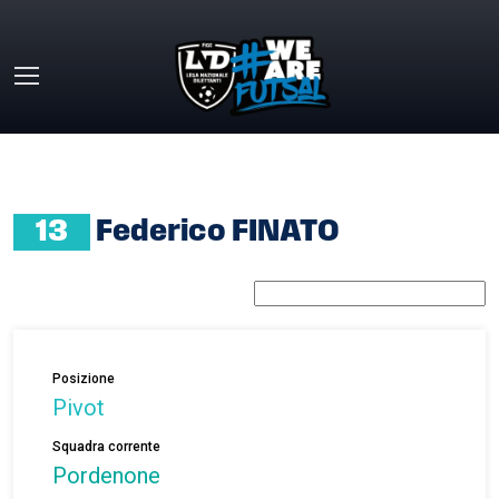
Skip to main content
HOME
»
FEDERICO FINATO
13
Federico FINATO
Posizione
Pivot
Squadra corrente
Pordenone