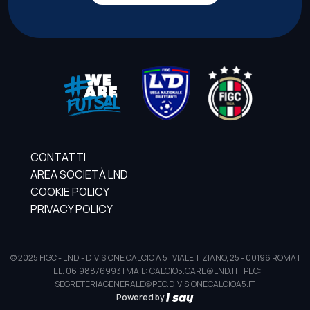
CONTATTI
AREA SOCIETÀ LND
COOKIE POLICY
PRIVACY POLICY
© 2025 FIGC - LND - DIVISIONE CALCIO A 5 | VIALE TIZIANO, 25 - 00196 ROMA |
TEL. 06.98876993 | MAIL: CALCIO5.GARE@LND.IT | PEC:
SEGRETERIAGENERALE@PEC.DIVISIONECALCIOA5.IT
Powered by