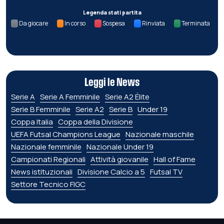
Legenda stati partita
Da giocare
In corso
Sospesa
Rinviata
Terminata
Leggi le News
Serie A
Serie A Femminile
Serie A2 Élite
Serie B Femminile
Serie A2
Serie B
Under 19
Coppa Italia
Coppa della Divisione
UEFA Futsal Champions League
Nazionale maschile
Nazionale femminile
Nazionale Under 19
Campionati Regionali
Attività giovanile
Hall of Fame
News istituzionali
Divisione Calcio a 5
Futsal TV
Settore Tecnico FIGC