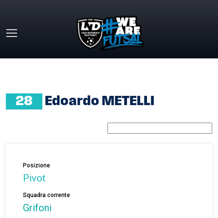
Skip to main content
HOME
»
EDOARDO METELLI
28
Edoardo METELLI
Posizione
Pivot
Squadra corrente
Grifoni