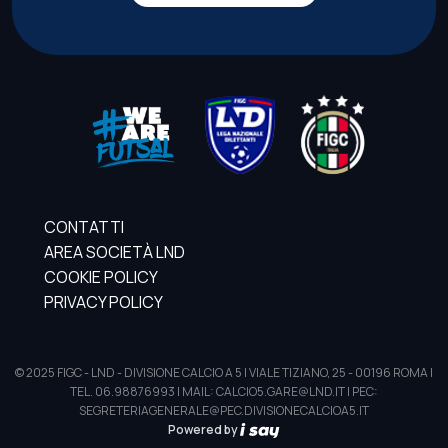
CONTATTI
AREA SOCIETÀ LND
COOKIE POLICY
PRIVACY POLICY
© 2025 FIGC - LND - DIVISIONE CALCIO A 5 | VIALE TIZIANO, 25 - 00196 ROMA |
TEL. 06.98876993 | MAIL: CALCIO5.GARE@LND.IT | PEC:
SEGRETERIAGENERALE@PEC.DIVISIONECALCIOA5.IT
Powered by