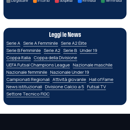
Da giocare
In corso
Sospesa
Rinviata
Terminata
Leggi le News
Serie A
Serie A Femminile
Serie A2 Élite
Serie B Femminile
Serie A2
Serie B
Under 19
Coppa Italia
Coppa della Divisione
UEFA Futsal Champions League
Nazionale maschile
Nazionale femminile
Nazionale Under 19
Campionati Regionali
Attività giovanile
Hall of Fame
News istituzionali
Divisione Calcio a 5
Futsal TV
Settore Tecnico FIGC