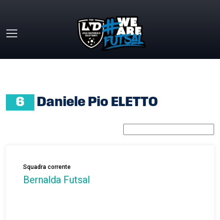
Skip to main content
HOME
»
DANIELE PIO ELETTO
6
Daniele Pio ELETTO
Squadra corrente
Bernalda Futsal