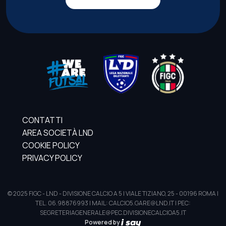
CONTATTI
AREA SOCIETÀ LND
COOKIE POLICY
PRIVACY POLICY
© 2025 FIGC - LND - DIVISIONE CALCIO A 5 | VIALE TIZIANO, 25 - 00196 ROMA |
TEL. 06.98876993 | MAIL: CALCIO5.GARE@LND.IT | PEC:
SEGRETERIAGENERALE@PEC.DIVISIONECALCIOA5.IT
Powered by