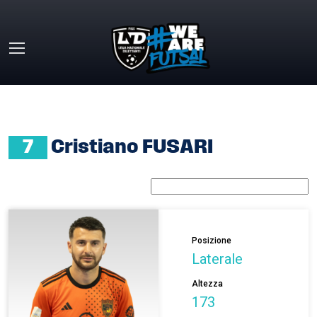
Skip to main content
HOME
»
CRISTIANO FUSARI
7
Cristiano FUSARI
Posizione
Laterale
Altezza
173