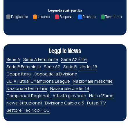
Legenda stati partita
Da giocare
In corso
Sospesa
Rinviata
Terminata
Leggi le News
Serie A
Serie A Femminile
Serie A2 Élite
Serie B Femminile
Serie A2
Serie B
Under 19
Coppa Italia
Coppa della Divisione
UEFA Futsal Champions League
Nazionale maschile
Nazionale femminile
Nazionale Under 19
Campionati Regionali
Attività giovanile
Hall of Fame
News istituzionali
Divisione Calcio a 5
Futsal TV
Settore Tecnico FIGC