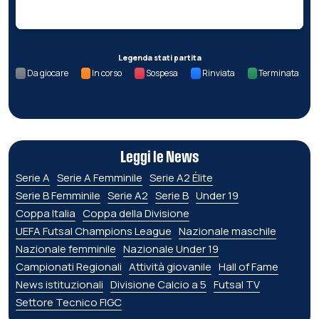
Nessun dato per questa giornata.
Legenda stati partita
Da giocare
In corso
Sospesa
Rinviata
Terminata
Leggi le News
Serie A
Serie A Femminile
Serie A2 Élite
Serie B Femminile
Serie A2
Serie B
Under 19
Coppa Italia
Coppa della Divisione
UEFA Futsal Champions League
Nazionale maschile
Nazionale femminile
Nazionale Under 19
Campionati Regionali
Attività giovanile
Hall of Fame
News istituzionali
Divisione Calcio a 5
Futsal TV
Settore Tecnico FIGC