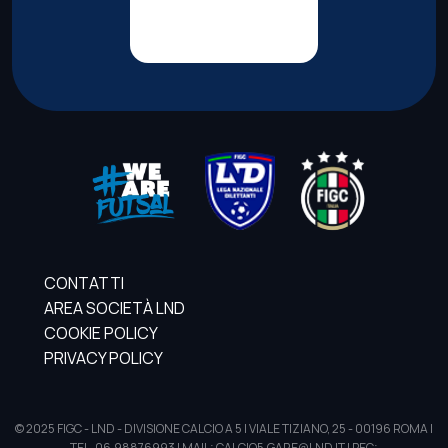
CONTATTI
AREA SOCIETÀ LND
COOKIE POLICY
PRIVACY POLICY
© 2025 FIGC - LND - DIVISIONE CALCIO A 5 | VIALE TIZIANO, 25 - 00196 ROMA |
TEL. 06.98876993 | MAIL: CALCIO5.GARE@LND.IT | PEC: