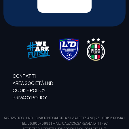
CONTATTI
AREA SOCIETÀ LND
COOKIE POLICY
PRIVACY POLICY
© 2025 FIGC - LND - DIVISIONE CALCIO A 5 | VIALE TIZIANO, 25 - 00196 ROMA |
TEL. 06.98876993 | MAIL: CALCIO5.GARE@LND.IT | PEC:
SEGRETERIAGENERALE@PEC.DIVISIONECALCIOA5.IT