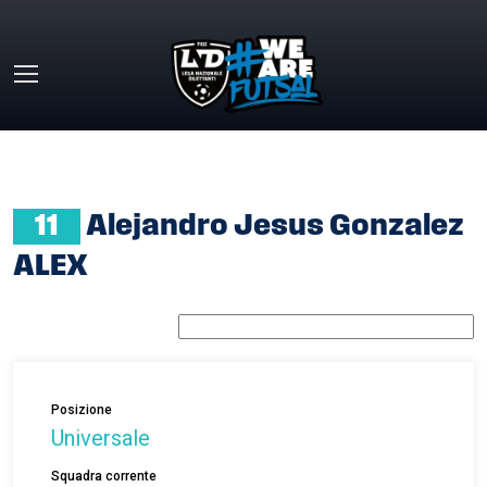
Skip to main content
HOME
»
ALEJANDRO JESUS GONZALEZ ALEX
11
Alejandro Jesus Gonzalez
ALEX
Posizione
Universale
Squadra corrente