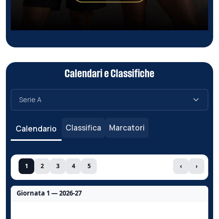
Calendari e Classifiche
Classifica
Marcatori
Calendario
1
2
3
4
5
‹
›
Giornata 1 — 2026-27
Nessun dato per questa giornata.