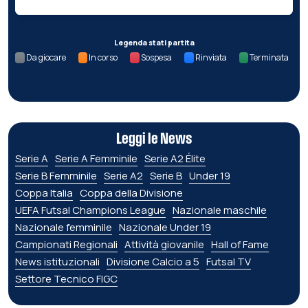
Legenda stati partita
Da giocare
In corso
Sospesa
Rinviata
Terminata
Leggi le News
Serie A
Serie A Femminile
Serie A2 Élite
Serie B Femminile
Serie A2
Serie B
Under 19
Coppa Italia
Coppa della Divisione
UEFA Futsal Champions League
Nazionale maschile
Nazionale femminile
Nazionale Under 19
Campionati Regionali
Attività giovanile
Hall of Fame
News istituzionali
Divisione Calcio a 5
Futsal TV
Settore Tecnico FIGC