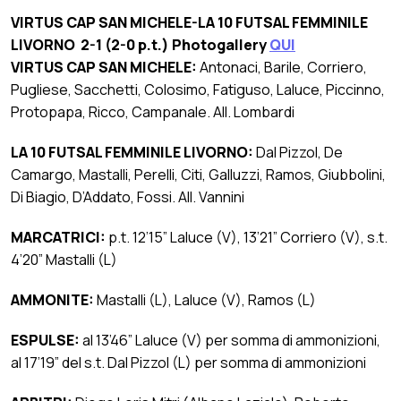
VIRTUS CAP SAN MICHELE-LA 10 FUTSAL FEMMINILE
LIVORNO 2-1 (2-0 p.t.) Photogallery
QUI
VIRTUS CAP SAN MICHELE:
Antonaci, Barile, Corriero,
Pugliese, Sacchetti, Colosimo, Fatiguso, Laluce, Piccinno,
Protopapa, Ricco, Campanale. All. Lombardi
LA 10 FUTSAL FEMMINILE LIVORNO:
Dal Pizzol, De
Camargo, Mastalli, Perelli, Citi, Galluzzi, Ramos, Giubbolini,
Di Biagio, D’Addato, Fossi. All. Vannini
MARCATRICI:
p.t. 12’15” Laluce (V), 13’21” Corriero (V), s.t.
4’20” Mastalli (L)
AMMONITE:
Mastalli (L), Laluce (V), Ramos (L)
ESPULSE:
al 13’46” Laluce (V) per somma di ammonizioni,
al 17’19” del s.t. Dal Pizzol (L) per somma di ammonizioni