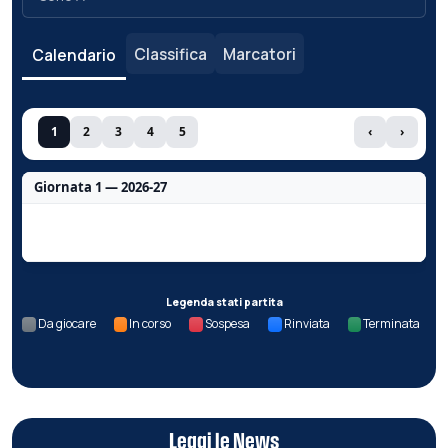
Classifica
Marcatori
Calendario
1
2
3
4
5
‹
›
Giornata 1 — 2026-27
Nessun dato per questa giornata.
Legenda stati partita
Da giocare
In corso
Sospesa
Rinviata
Terminata
Leggi le News