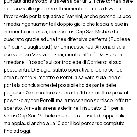
puntata dritta sotto la traversa per un 2-1 che torna a dare
speranza alle giallonere. Il momento sembra davvero
favorevole per la squadra di Vannini, anche perché Laluce
rimedia ingenuamente il doppio giallo che lascia le sue in
inferiorità numerica, ma la Virtus Cap San Michele fa
quadrato grazie ad una linea difensiva perfetta (Pugliese
e Piccinno sugli scudi) e non incassa reti. Antonaci vola
due volte su Mastalli e Shai, mentre al 17’ è Dal Pizzol a
rimediare il “rosso” sul contropiede di Corriero: al suo
posto entra Di Biagio, subito operativa proprio sul lob
della numero 9, mentre è Perelli a salvare sulla linea di
porta la conclusione del possibile ko da parte delle
pugliesi. C’è da soffrire ancora: La 10 non molla e prova il
power-play con Perelli, ma la mossa non sortisce l’effetto
sperato. Arriva la sirena a definire il risultato: 2-1 per la
Virtus Cap San Michele che porta a casa la Coppa Italia,
ma applausi anche a La 10 per il bel percorso compiuto
fino ad oggi.