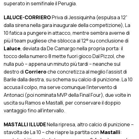
superato in semifinale il Perugia.
LALUCE-CORRIERO
Priva di Jessiquinha (espulsa a 12”
dalla sirena nella gara inaugurale della competizione), La
10 fatica a pungere in attacco, mentre sembra averne di
più il team pugliese che sblocca al 12° su conclusione di
Laluce
, deviata da De Camargo nella propria porta: il
tocco della numero 8 mette fuori gioco Dal Pizzol, che
nulla può – appena un minuto più tardi – neanche sul
destro di
Corriero
che concretizza al meglio l’assist di
Barile dalla destra, su schema su calcio di punizione. La 10
accusa il colpo, ma serve comunque l’intervento di
Antonaci (poi nominata MVP della Final Four), due volte in
uscita su Ramos e Mastalli, per conservare il doppio
vantaggio fino all’intervallo.
MASTALLI ILLUDE
Nella ripresa, altro calcio di punizione –
stavolta de La 10 – che riapre la partita con
Mastalli
: