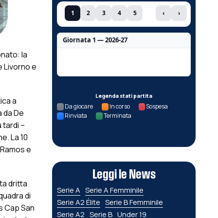
1
2
3
4
5
‹
›
Giornata 1 — 2026-27
nato: la
Nessun dato per questa giornata.
e Livorno e
Legenda stati partita
ica a
Da giocare
In corso
Sospesa
a da De
Rinviata
Terminata
 tardi –
ne. La 10
u Ramos e
Leggi le News
ta dritta
Serie A
Serie A Femminile
quadra di
Serie A2 Élite
Serie B Femminile
us Cap San
Serie A2
Serie B
Under 19