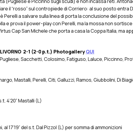
ta (Pugliese e Piccinno sugli scudi) e non incassa reti. Antona
diare il “rosso” sul contropiede di Corriero: al suo posto entra D
Perelli a salvare sulla linea di porta la conclusione del possib
olla e prova il power-play con Perelli, ma la mossa non sortisce 
 la Virtus Cap San Michele che porta a casa la Coppa Italia, ma ap
IVORNO 2-1 (2-0 p.t.) Photogallery
QUI
, Pugliese, Sacchetti, Colosimo, Fatiguso, Laluce, Piccinno, Pr
rgo, Mastalli, Perelli, Citi, Galluzzi, Ramos, Giubbolini, Di Biagi
s.t. 4’20” Mastalli (L)
 al 17’19” del s.t. Dal Pizzol (L) per somma di ammonizioni