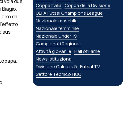
ci vola due
Coppa Italia
Coppa della Divisione
i Biagio,
UEFA Futsal Champions League
ile ko da
Nazionale maschile
l’effetto
Nazionale femminile
plausi
Nazionale Under 19
Campionati Regionali
Attività giovanile
Hall of Fame
News istituzionali
otopapa,
Divisione Calcio a 5
Futsal TV
Settore Tecnico FIGC
o,