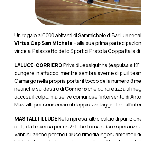
Un regalo ai 6000 abitanti di Sammichele di Bari, un re
Virtus Cap San Michele
– alla sua prima partecipazion
vince al Palazzetto dello Sport di Prato la Coppa Italia d
LALUCE-CORRIERO
Priva di Jessiquinha (espulsa a 12” 
pungere in attacco, mentre sembra averne di più il tea
Camargo nella propria porta: il tocco della numero 8 met
neanche sul destro di
Corriero
che concretizza al megli
accusa il colpo, ma serve comunque l’intervento di Anto
Mastalli, per conservare il doppio vantaggio fino all’inte
MASTALLI ILLUDE
Nella ripresa, altro calcio di punizion
sotto la traversa per un 2-1 che torna a dare speranza 
Vannini, anche perché Laluce rimedia ingenuamente il dop