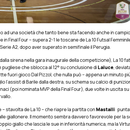
galo ad una società che tanto bene sta facendo anche in campio
e in Final Four – supera 2-1 le toscane de La 10 Futsal Femminil
i Serie A2, dopo aver superato in semifinale il Perugia.
dalla sirena nella gara inaugurale della competizione), La 10 fat
m pugliese che sblocca al 12° su conclusione di
Laluce
, deviat
te fuori gioco Dal Pizzol, che nulla può – appena un minuto più
o l’assist di Barile dalla destra, su schema su calcio di punizio
naci (poi nominata MVP della Final Four), due volte in uscita s
rvallo.
e – stavolta de La 10 – che riapre la partita con
Mastalli
: punta
alle giallonere. Il momento sembra davvero favorevole per la s
pio giallo che lascia le sue in inferiorità numerica, ma la Virt