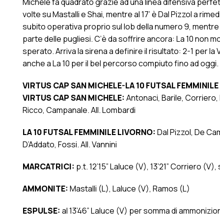
Michele fa quadrato grazie ad una linea difensiva perfet
volte su Mastalli e Shai, mentre al 17’ è Dal Pizzol a rime
subito operativa proprio sul lob della numero 9, mentre è 
parte delle pugliesi. C’è da soffrire ancora: La 10 non m
sperato. Arriva la sirena a definire il risultato: 2-1 per
anche a La 10 per il bel percorso compiuto fino ad oggi.
VIRTUS CAP SAN MICHELE-LA 10 FUTSAL FEMMINILE L
VIRTUS CAP SAN MICHELE:
Antonaci, Barile, Corriero
Ricco, Campanale. All. Lombardi
LA 10 FUTSAL FEMMINILE LIVORNO:
Dal Pizzol, De Cama
D’Addato, Fossi. All. Vannini
MARCATRICI:
p.t. 12’15” Laluce (V), 13’21” Corriero (V), 
AMMONITE:
Mastalli (L), Laluce (V), Ramos (L)
ESPULSE:
al 13’46” Laluce (V) per somma di ammonizioni,