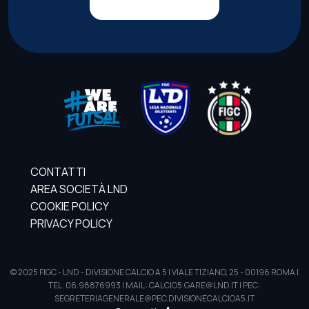
CONTATTI
AREA SOCIETÀ LND
COOKIE POLICY
PRIVACY POLICY
© 2025 FIGC - LND - DIVISIONE CALCIO A 5 | VIALE TIZIANO, 25 - 00196 ROMA |
TEL. 06.98876993 | MAIL: CALCIO5.GARE@LND.IT | PEC:
SEGRETERIAGENERALE@PEC.DIVISIONECALCIOA5.IT