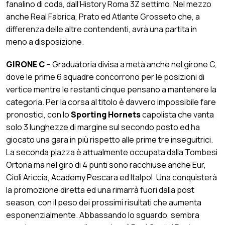
fanalino di coda, dall’History Roma 3Z settimo. Nel mezzo
anche Real Fabrica, Prato ed Atlante Grosseto che, a
differenza delle altre contendenti, avrà una partita in
meno a disposizione.
GIRONE C
– Graduatoria divisa a metà anche nel girone C,
dove le prime 6 squadre concorrono per le posizioni di
vertice mentre le restanti cinque pensano a mantenere la
categoria. Per la corsa al titolo è davvero impossibile fare
pronostici, con lo
Sporting Hornets
capolista che vanta
solo 3 lunghezze di margine sul secondo posto ed ha
giocato una gara in più rispetto alle prime tre inseguitrici.
La seconda piazza è attualmente occupata dalla Tombesi
Ortona ma nel giro di 4 punti sono racchiuse anche Eur,
Cioli Ariccia, Academy Pescara ed Italpol. Una conquisterà
la promozione diretta ed una rimarrà fuori dalla post
season, con il peso dei prossimi risultati che aumenta
esponenzialmente. Abbassando lo sguardo, sembra