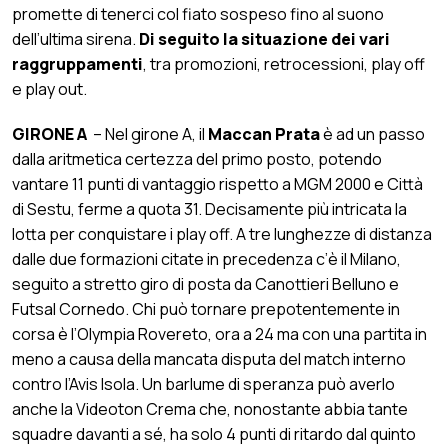
promette di tenerci col fiato sospeso fino al suono
dell’ultima sirena.
Di seguito la situazione dei vari
raggruppamenti
, tra promozioni, retrocessioni, play off
e play out.
GIRONE A
– Nel girone A, il
Maccan Prata
è ad un passo
dalla aritmetica certezza del primo posto, potendo
vantare 11 punti di vantaggio rispetto a MGM 2000 e Città
di Sestu, ferme a quota 31. Decisamente più intricata la
lotta per conquistare i play off. A tre lunghezze di distanza
dalle due formazioni citate in precedenza c’è il Milano,
seguito a stretto giro di posta da Canottieri Belluno e
Futsal Cornedo. Chi può tornare prepotentemente in
corsa è l’Olympia Rovereto, ora a 24 ma con una partita in
meno a causa della mancata disputa del match interno
contro l’Avis Isola. Un barlume di speranza può averlo
anche la Videoton Crema che, nonostante abbia tante
squadre davanti a sé, ha solo 4 punti di ritardo dal quinto