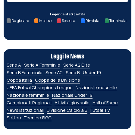
Legenda stati partita
Da giocare
In corso
Sospesa
Rinviata
Terminata
Leggi le News
Serie A
Serie A Femminile
Serie A2 Élite
Serie B Femminile
Serie A2
Serie B
Under 19
Coppa Italia
Coppa della Divisione
UEFA Futsal Champions League
Nazionale maschile
Nazionale femminile
Nazionale Under 19
Campionati Regionali
Attività giovanile
Hall of Fame
News istituzionali
Divisione Calcio a 5
Futsal TV
Settore Tecnico FIGC