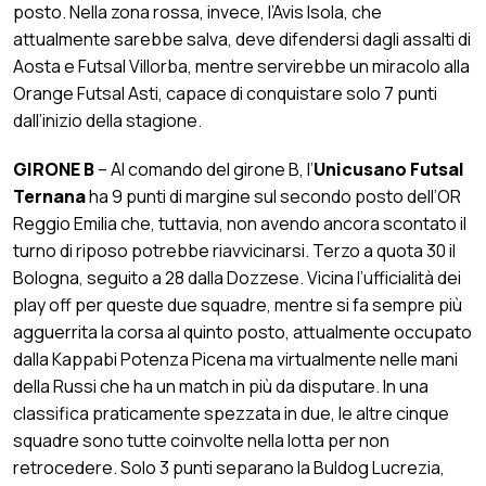
posto. Nella zona rossa, invece, l’Avis Isola, che
attualmente sarebbe salva, deve difendersi dagli assalti di
Aosta e Futsal Villorba, mentre servirebbe un miracolo alla
Orange Futsal Asti, capace di conquistare solo 7 punti
dall’inizio della stagione.
GIRONE B
– Al comando del girone B, l’
Unicusano Futsal
Ternana
ha 9 punti di margine sul secondo posto dell’OR
Reggio Emilia che, tuttavia, non avendo ancora scontato il
turno di riposo potrebbe riavvicinarsi. Terzo a quota 30 il
Bologna, seguito a 28 dalla Dozzese. Vicina l’ufficialità dei
play off per queste due squadre, mentre si fa sempre più
agguerrita la corsa al quinto posto, attualmente occupato
dalla Kappabi Potenza Picena ma virtualmente nelle mani
della Russi che ha un match in più da disputare. In una
classifica praticamente spezzata in due, le altre cinque
squadre sono tutte coinvolte nella lotta per non
retrocedere. Solo 3 punti separano la Buldog Lucrezia,