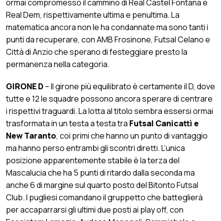
ormai compromesso il cammino di Real Castel Fontana e
Real Dem, rispettivamente ultima e penultima. La
matematica ancora non le ha condannate ma sono tanti i
punti da recuperare, con AMB Frosinone, Futsal Celano e
Città di Anzio che sperano di festeggiare presto la
permanenza nella categoria.
GIRONE D
– Il girone più equilibrato è certamente il D, dove
tutte e 12 le squadre possono ancora sperare di centrare
i rispettivi traguardi. La lotta al titolo sembra essersi ormai
trasformata in un testa a testa tra
Futsal Canicattì e
New Taranto
, coi primi che hanno un punto di vantaggio
ma hanno perso entrambi gli scontri diretti. L’unica
posizione apparentemente stabile è la terza del
Mascalucia che ha 5 punti di ritardo dalla seconda ma
anche 6 di margine sul quarto posto del Bitonto Futsal
Club. I pugliesi comandano il gruppetto che batteglierà
per accaparrarsi gli ultimi due posti ai play off, con