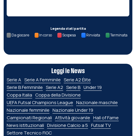
Nessun dato per questa giornata.
Legenda stati partita
Da giocare
In corso
Sospesa
Rinviata
Terminata
Leggi le News
Serie A
Serie A Femminile
Serie A2 Élite
Serie B Femminile
Serie A2
Serie B
Under 19
Coppa Italia
Coppa della Divisione
UEFA Futsal Champions League
Nazionale maschile
Nazionale femminile
Nazionale Under 19
Campionati Regionali
Attività giovanile
Hall of Fame
News istituzionali
Divisione Calcio a 5
Futsal TV
Settore Tecnico FIGC