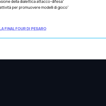
ione della dialettica attacco-difesa”
e attività per promuovere modelli di gioco”
LA FINAL FOUR DI PESARO