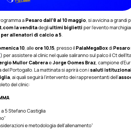
 programma a
Pesaro dall’8 al 10 maggio
, si avvicina a grandi 
et.com la vendita
degli
ultimi biglietti
per l’evento marchigia
 per allenatori di calcio a 5
.
omenica 10
, alle
ore 10.15
, presso il
PalaMegaBox
di
Pesaro
E
) per assistere al clinic nel quale saliranno sul palco il Ct dell’It
ergio Mullor Cabrera
e
Jorge Gomes Braz
, campione d’Eu
 del Portogallo. La mattinata si aprirà con i
saluti istituzional
iglia
, ai quali seguirà l’intervento dei rappresentanti dell’
asso
eto del clinic:
AMMA
o a 5 Stefano Castiglia
mo”
siderazioni e metodologia dell’allenamento”