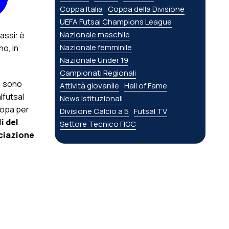
Coppa Italia
Coppa della Divisione
UEFA Futsal Champions League
Nazionale maschile
passi: è
Nazionale femminile
no, in
Nazionale Under 19
Campionati Regionali
: sono
Attività giovanile
Hall of Fame
alfutsal
News istituzionali
ropa per
Divisione Calcio a 5
Futsal TV
i del
Settore Tecnico FIGC
ciazione