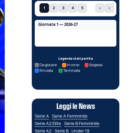
1
2
3
4
5
‹
›
Giornata 1 — 2026-27
Nessun dato per questa giornata.
Legenda stati partita
Da giocare
In corso
Sospesa
Rinviata
Terminata
Leggi le News
Serie A
Serie A Femminile
Serie A2 Élite
Serie B Femminile
Serie A2
Serie B
Under 19