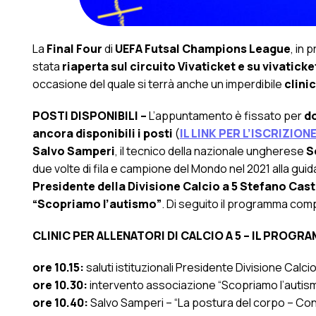
La
Final Four
di
UEFA Futsal Champions League
, in
stata
riaperta sul circuito Vivaticket e su vivatick
occasione del quale si terrà anche un imperdibile
clinic
POSTI DISPONIBILI –
L’appuntamento è fissato per
d
ancora disponibili i posti
(
IL LINK PER L’ISCRIZION
Salvo Samperi
, il tecnico della nazionale ungherese
S
due volte di fila e campione del Mondo nel 2021 alla guida
Presidente della Divisione Calcio a 5 Stefano Cast
“Scopriamo l’autismo”
. Di seguito il programma compl
CLINIC PER ALLENATORI DI CALCIO A 5 – IL PROGR
ore 10.15:
saluti istituzionali Presidente Divisione Calci
ore 10.30:
intervento associazione “Scopriamo l’autis
ore 10.40:
Salvo Samperi – “La postura del corpo – Con