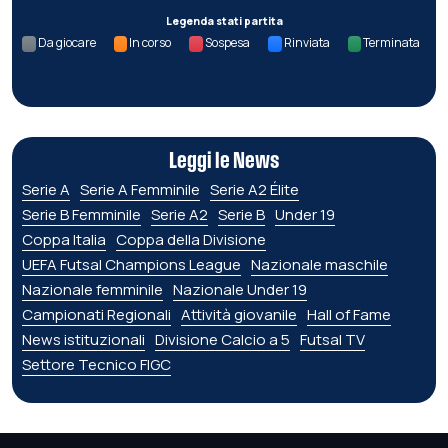
Legenda stati partita
Da giocare
In corso
Sospesa
Rinviata
Terminata
Leggi le News
Serie A
Serie A Femminile
Serie A2 Élite
Serie B Femminile
Serie A2
Serie B
Under 19
Coppa Italia
Coppa della Divisione
UEFA Futsal Champions League
Nazionale maschile
Nazionale femminile
Nazionale Under 19
Campionati Regionali
Attività giovanile
Hall of Fame
News istituzionali
Divisione Calcio a 5
Futsal TV
Settore Tecnico FIGC