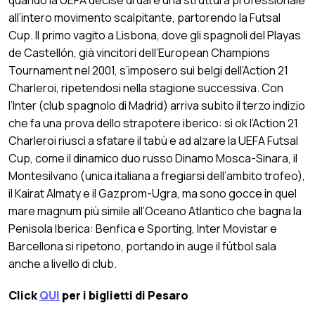
all’intero movimento scalpitante, partorendo la Futsal
Cup. Il primo vagito a Lisbona, dove gli spagnoli del Playas
de Castellón, già vincitori dell’European Champions
Tournament nel 2001, s’imposero sui belgi dell’Action 21
Charleroi, ripetendosi nella stagione successiva. Con
l’Inter (club spagnolo di Madrid) arriva subito il terzo indizio
che fa una prova dello strapotere iberico: sì ok l’Action 21
Charleroi riuscì a sfatare il tabù e ad alzare la UEFA Futsal
Cup, come il dinamico duo russo Dinamo Mosca-Sinara, il
Montesilvano (unica italiana a fregiarsi dell’ambito trofeo),
il Kairat Almaty e il Gazprom-Ugra, ma sono gocce in quel
mare magnum più simile all’Oceano Atlantico che bagna la
Penisola Iberica: Benfica e Sporting, Inter Movistar e
Barcellona si ripetono, portando in auge il fútbol sala
anche a livello di club.
Click
QUI
per i biglietti di Pesaro