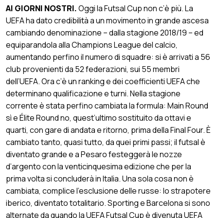
AI GIORNI NOSTRI.
Oggi la Futsal Cup non c’è più. La
UEFA ha dato credibilità a un movimento in grande ascesa
cambiando denominazione – dalla stagione 2018/19 – ed
equiparandola alla Champions League del calcio,
aumentando perfino il numero di squadre: si è arrivati a 56
club provenienti da 52 federazioni, sui 55 membri
dell’UEFA. Ora c’è un ranking e dei coefficienti UEFA che
determinano qualificazione e turni. Nella stagione
corrente è stata perfino cambiata la formula: Main Round
sì e Élite Round no, quest’ultimo sostituito da ottavi e
quarti, con gare di andata e ritorno, prima della Final Four. È
cambiato tanto, quasi tutto, da quei primi passi; il futsal è
diventato grande e a Pesaro festeggerà le nozze
d’argento con la venticinquesima edizione che per la
prima volta si concluderà in Italia. Una sola cosa non è
cambiata, complice l’esclusione delle russe: lo strapotere
iberico, diventato totalitario. Sporting e Barcelona si sono
alternate da quando la UEFA Futsal Cup è divenuta UEFA