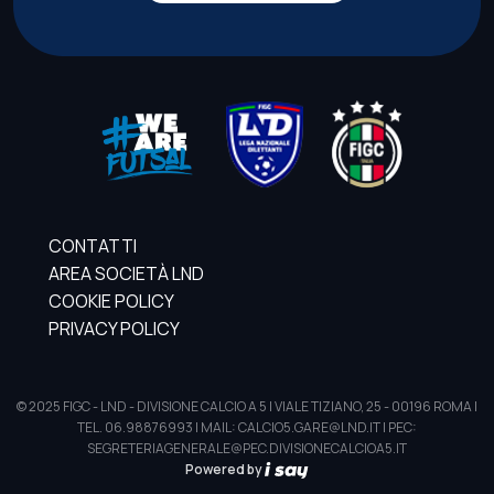
CONTATTI
AREA SOCIETÀ LND
COOKIE POLICY
PRIVACY POLICY
© 2025 FIGC - LND - DIVISIONE CALCIO A 5 | VIALE TIZIANO, 25 - 00196 ROMA |
TEL. 06.98876993 | MAIL: CALCIO5.GARE@LND.IT | PEC:
SEGRETERIAGENERALE@PEC.DIVISIONECALCIOA5.IT
Powered by