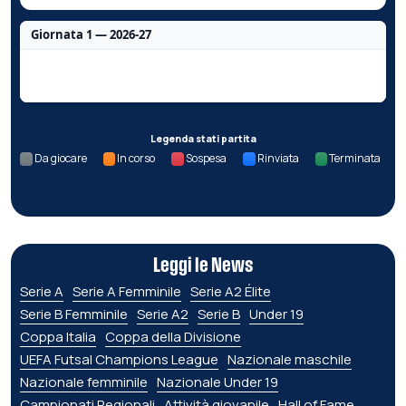
Giornata 1 — 2026-27
Nessun dato per questa giornata.
Legenda stati partita
Da giocare
In corso
Sospesa
Rinviata
Terminata
Leggi le News
Serie A
Serie A Femminile
Serie A2 Élite
Serie B Femminile
Serie A2
Serie B
Under 19
Coppa Italia
Coppa della Divisione
UEFA Futsal Champions League
Nazionale maschile
Nazionale femminile
Nazionale Under 19
Campionati Regionali
Attività giovanile
Hall of Fame