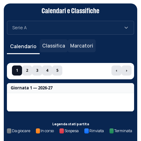
Calendari e Classifiche
Classifica
Marcatori
Calendario
1
2
3
4
5
‹
›
Giornata 1 — 2026-27
Nessun dato per questa giornata.
Legenda stati partita
Da giocare
In corso
Sospesa
Rinviata
Terminata