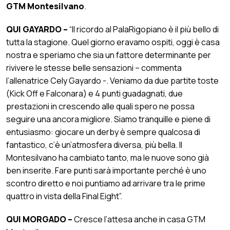
GTM
Montesilvano
.
QUI GAYARDO –
“Il ricordo al PalaRigopiano è il più bello di
tutta la stagione. Quel giorno eravamo ospiti, oggi è casa
nostra e speriamo che sia un fattore determinante per
rivivere le stesse belle sensazioni – commenta
l’allenatrice Cely Gayardo -. Veniamo da due partite toste
(Kick Off e Falconara) e 4 punti guadagnati, due
prestazioni in crescendo alle quali spero ne possa
seguire una ancora migliore. Siamo tranquille e piene di
entusiasmo: giocare un derby è sempre qualcosa di
fantastico, c’è un’atmosfera diversa, più bella. Il
Montesilvano ha cambiato tanto, ma le nuove sono già
ben inserite. Fare punti sarà importante perché è uno
scontro diretto e noi puntiamo ad arrivare tra le prime
quattro in vista della Final Eight”.
QUI MORGADO –
Cresce
l’attesa anche in casa GTM