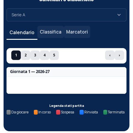
Classifica
Marcatori
Calendario
1
2
3
4
5
‹
›
Giornata 1 — 2026-27
Nessun dato per questa giornata.
Legenda stati partita
Da giocare
In corso
Sospesa
Rinviata
Terminata