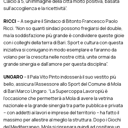
Calcio a 5, un’immagine della città molto positiva, basata
sull’accoglienza e la ricettività”.
RICCI
– A seguire il Sindaco di Bitonto Francesco Paolo
Ricci. “Non so quanti sindaci possono fregiarsi del double,
ma la soddisfazione più grande è condividere queste gioie
con i colleghi della terra di Bari. Sport e cultura con questa
iniziativa si coniugano in modo esemplare e faranno da
volano per la crescita nelle nostre città, unite ormai da
grande sinergia e dall’amore per questa disciplina”.
UNGARO
– Il Pala Vito Pinto indosserà il suo vestito più
bello, assicura l’Assessore allo Sport del Comune di Mola
di Bari Marco Ungaro. “La Supercoppa Lavoropiù è
l’occasione che permetterà a Mola di avere la vetrina
nazionale e la grande sinergia tra parte pubblica e privata
– con addetti ai lavori e imprese del territorio – ha fatto il
massimo per allestire al meglio la struttura. Dopo i Giochi
del Mediterraneo, Mola si riprepara quindi ad ospitare un