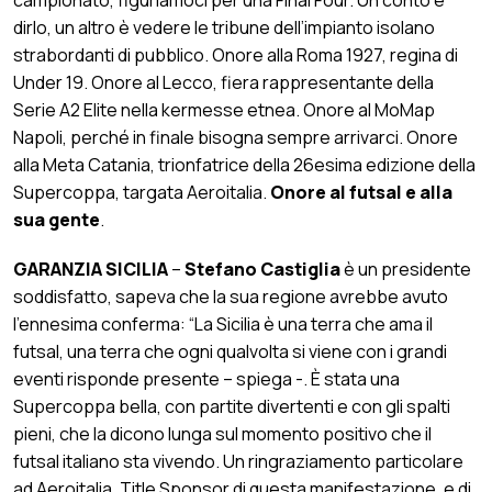
dirlo, un altro è vedere le tribune dell’impianto isolano
strabordanti di pubblico. Onore alla Roma 1927, regina di
Under 19. Onore al Lecco, fiera rappresentante della
Serie A2 Elite nella kermesse etnea. Onore al MoMap
Napoli, perché in finale bisogna sempre arrivarci. Onore
alla Meta Catania, trionfatrice della 26esima edizione della
Supercoppa, targata Aeroitalia.
Onore al futsal e alla
sua gente
.
GARANZIA SICILIA
–
Stefano Castiglia
è un presidente
soddisfatto, sapeva che la sua regione avrebbe avuto
l’ennesima conferma: “La Sicilia è una terra che ama il
futsal, una terra che ogni qualvolta si viene con i grandi
eventi risponde presente – spiega -. È stata una
Supercoppa bella, con partite divertenti e con gli spalti
pieni, che la dicono lunga sul momento positivo che il
futsal italiano sta vivendo. Un ringraziamento particolare
ad Aeroitalia, Title Sponsor di questa manifestazione, e di