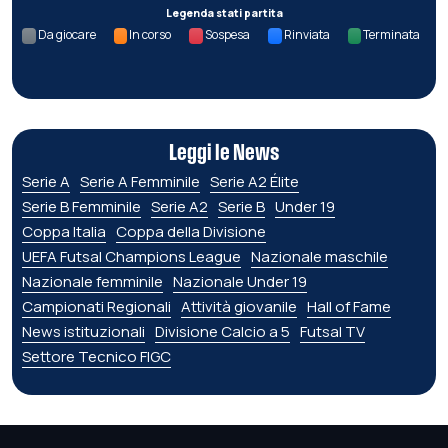
Legenda stati partita
Da giocare
In corso
Sospesa
Rinviata
Terminata
Leggi le News
Serie A
Serie A Femminile
Serie A2 Élite
Serie B Femminile
Serie A2
Serie B
Under 19
Coppa Italia
Coppa della Divisione
UEFA Futsal Champions League
Nazionale maschile
Nazionale femminile
Nazionale Under 19
Campionati Regionali
Attività giovanile
Hall of Fame
News istituzionali
Divisione Calcio a 5
Futsal TV
Settore Tecnico FIGC