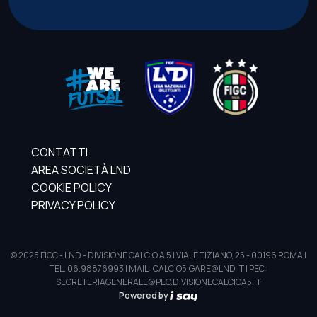
CONTATTI
AREA SOCIETÀ LND
COOKIE POLICY
PRIVACY POLICY
© 2025 FIGC - LND - DIVISIONE CALCIO A 5 | VIALE TIZIANO, 25 - 00196 ROMA |
TEL. 06.98876993 | MAIL: CALCIO5.GARE@LND.IT | PEC:
SEGRETERIAGENERALE@PEC.DIVISIONECALCIOA5.IT
Powered by