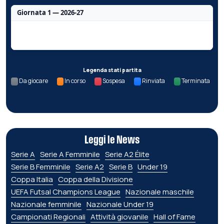
Giornata 1 — 2026-27
Nessun dato per questa giornata.
Legenda stati partita
Da giocare
In corso
Sospesa
Rinviata
Terminata
Leggi le News
Serie A
Serie A Femminile
Serie A2 Élite
Serie B Femminile
Serie A2
Serie B
Under 19
Coppa Italia
Coppa della Divisione
UEFA Futsal Champions League
Nazionale maschile
Nazionale femminile
Nazionale Under 19
Campionati Regionali
Attività giovanile
Hall of Fame