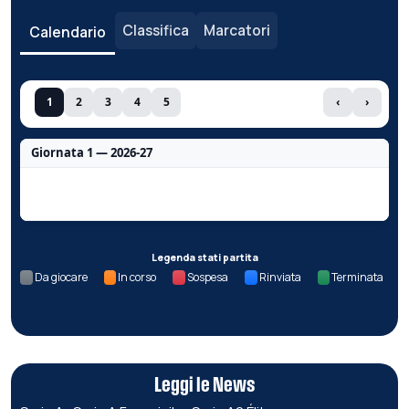
Classifica
Marcatori
Calendario
1
2
3
4
5
‹
›
Giornata 1 — 2026-27
Nessun dato per questa giornata.
Legenda stati partita
Da giocare
In corso
Sospesa
Rinviata
Terminata
Leggi le News