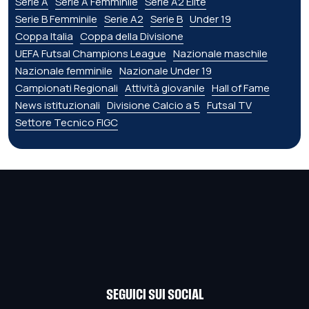
Serie A
Serie A Femminile
Serie A2 Élite
Serie B Femminile
Serie A2
Serie B
Under 19
Coppa Italia
Coppa della Divisione
UEFA Futsal Champions League
Nazionale maschile
Nazionale femminile
Nazionale Under 19
Campionati Regionali
Attività giovanile
Hall of Fame
News istituzionali
Divisione Calcio a 5
Futsal TV
Settore Tecnico FIGC
SEGUICI SUI SOCIAL