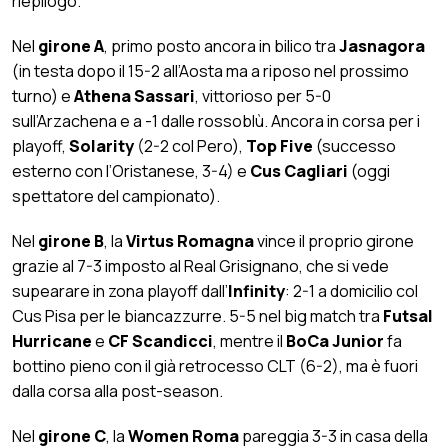
riepilogo.
Nel
girone A
, primo posto ancora in bilico tra
Jasnagora
(in testa dopo il 15-2 all’Aosta ma a riposo nel prossimo
turno) e
Athena Sassari
, vittorioso per 5-0
sull’Arzachena e a -1 dalle rossoblù. Ancora in corsa per i
playoff,
Solarity
(2-2 col Pero),
Top Five
(successo
esterno con l’Oristanese, 3-4) e
Cus Cagliari
(oggi
spettatore del campionato).
Nel
girone B
, la
Virtus Romagna
vince il proprio girone
grazie al 7-3 imposto al Real Grisignano, che si vede
supearare in zona playoff dall’
Infinity
: 2-1 a domicilio col
Cus Pisa per le biancazzurre. 5-5 nel big match tra
Futsal
Hurricane
e
CF Scandicci
, mentre il
BoCa Junior
fa
bottino pieno con il già retrocesso CLT (6-2), ma è fuori
dalla corsa alla post-season.
Nel
girone C
, la
Women Roma
pareggia 3-3 in casa della