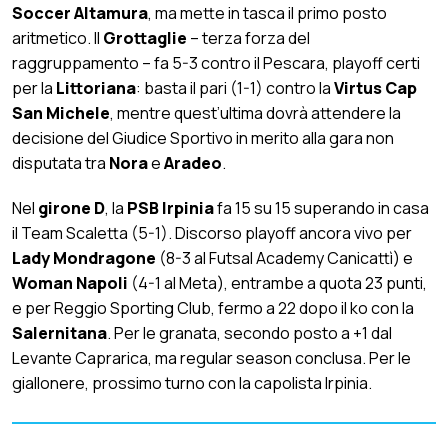
Soccer Altamura
, ma mette in tasca il primo posto
aritmetico. Il
Grottaglie
– terza forza del
raggruppamento – fa 5-3 contro il Pescara, playoff certi
per la
Littoriana
: basta il pari (1-1) contro la
Virtus Cap
San Michele
, mentre quest’ultima dovrà attendere la
decisione del Giudice Sportivo in merito alla gara non
disputata tra
Nora
e
Aradeo
.
Nel
girone D
, la
PSB Irpinia
fa 15 su 15 superando in casa
il Team Scaletta (5-1). Discorso playoff ancora vivo per
Lady Mondragone
(8-3 al Futsal Academy Canicattì) e
Woman Napoli
(4-1 al Meta), entrambe a quota 23 punti,
e per Reggio Sporting Club, fermo a 22 dopo il ko con la
Salernitana
. Per le granata, secondo posto a +1 dal
Levante Caprarica, ma regular season conclusa. Per le
giallonere, prossimo turno con la capolista Irpinia.