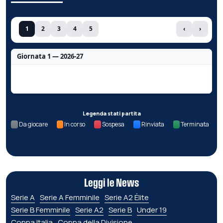
1
2
3
4
5
‹
›
Giornata 1 — 2026-27
Nessun dato per questa giornata.
Legenda stati partita
Da giocare
In corso
Sospesa
Rinviata
Terminata
Leggi le News
Serie A
Serie A Femminile
Serie A2 Élite
Serie B Femminile
Serie A2
Serie B
Under 19
Coppa Italia
Coppa della Divisione