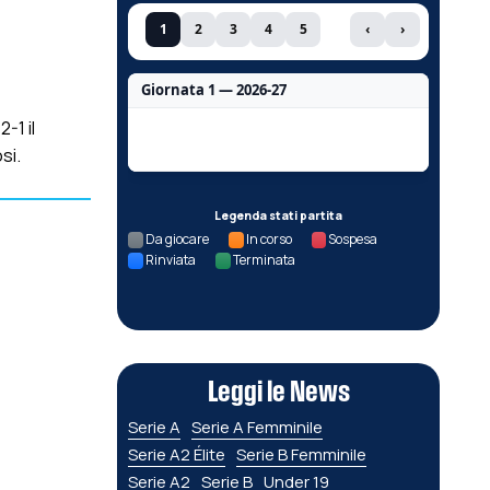
1
2
3
4
5
‹
›
Giornata 1 — 2026-27
-1 il
Nessun dato per questa giornata.
si.
Legenda stati partita
Da giocare
In corso
Sospesa
Rinviata
Terminata
Leggi le News
Serie A
Serie A Femminile
Serie A2 Élite
Serie B Femminile
Serie A2
Serie B
Under 19