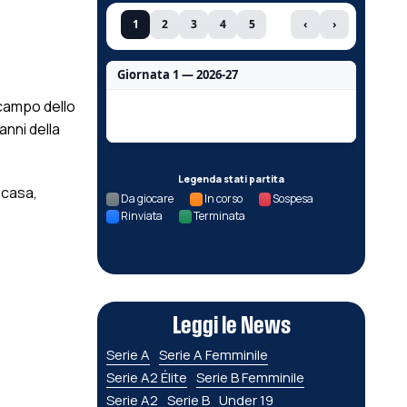
1
2
3
4
5
‹
›
Giornata 1 — 2026-27
 campo dello
Nessun dato per questa giornata.
anni della
Legenda stati partita
 casa,
Da giocare
In corso
Sospesa
Rinviata
Terminata
Leggi le News
Serie A
Serie A Femminile
Serie A2 Élite
Serie B Femminile
Serie A2
Serie B
Under 19