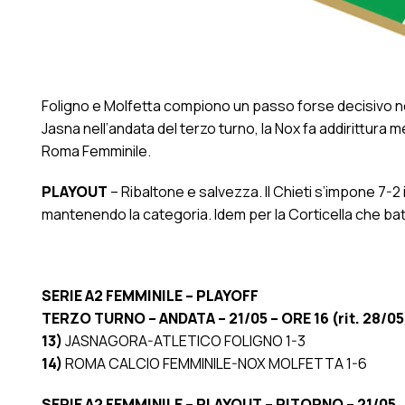
Foligno e Molfetta compiono un passo forse decisivo nell
Jasna nell’andata del terzo turno, la Nox fa addirittura 
Roma Femminile.
PLAYOUT
– Ribaltone e salvezza. Il Chieti s’impone 7-2
mantenendo la categoria. Idem per la Corticella che batt
SERIE A2 FEMMINILE – PLAYOFF
TERZO TURNO – ANDATA – 21/05 – ORE 16 (rit. 28/05
13)
JASNAGORA-ATLETICO FOLIGNO 1-3
14)
ROMA CALCIO FEMMINILE-NOX MOLFETTA 1-6
SERIE A2 FEMMINILE – PLAYOUT
–
RITORNO – 21/05