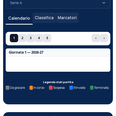
Classifica
Marcatori
Calendario
1
2
3
4
5
‹
›
Giornata 1 — 2026-27
Nessun dato per questa giornata.
Legenda stati partita
Da giocare
In corso
Sospesa
Rinviata
Terminata